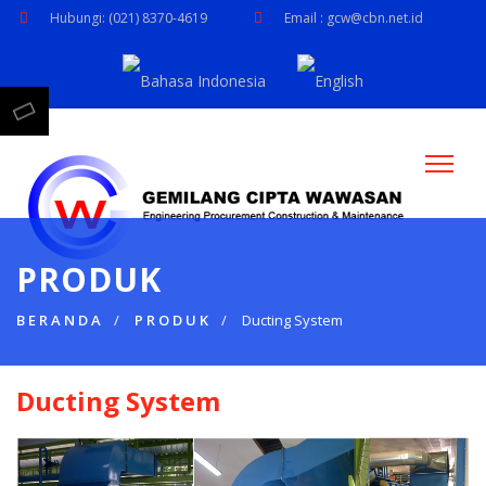
Hubungi: (021) 8370-4619
Email : gcw@cbn.net.id
PRODUK
BERANDA
PRODUK
Ducting System
Ducting System