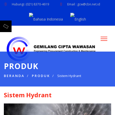
Hubungi: (021) 8370-4619
Email : gcw@cbn.net.id
PRODUK
BERANDA
PRODUK
Sistem Hydrant
Sistem Hydrant