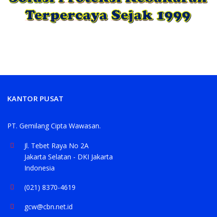
KANTOR PUSAT
PT. Gemilang Cipta Wawasan.
Jl. Tebet Raya No 2A
Jakarta Selatan - DKI Jakarta
Indonesia
(021) 8370-4619
gcw@cbn.net.id